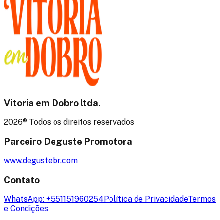
Vitoria em Dobro
ltda.
2026
® Todos os direitos reservados
Parceiro Deguste Promotora
www.degustebr.com
Contato
WhatsApp:
+551151960254
Política de Privacidade
Termos
e Condições