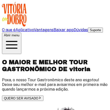
O que é
Aplicativo
Vantagens
Baixar app
Dúvidas
Suporte
Abrir menu
O MAIOR E MELHOR TOUR
GASTRONÔMICO DE
vitoria
Poxa, o nosso Tour Gastronômico deste ano esgotou!
Deixe seu melhor e-mail para avisarmos em primeira mão
quando lançarmos a próxima edição.
QUERO SER AVISADO